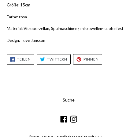
Größe: 15cm
Farbe: rosa
Material: Vitroporzellan, Spülmaschinen-, mikrowellen- u. ofenfest
Design: Tove Jansson
AUF
AUF
AUF
TEILEN
TWITTERN
PINNEN
FACEBOOK
TWITTER
PINTEREST
TEILEN
TWITTERN
PINNEN
Suche
Facebook
Instagram
© 2026,
HARTOG · Nordisches Design seit 1936