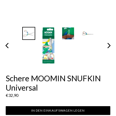
VORHERIGER
NÄCH
SCHIEBER
SCHI
Schere MOOMIN SNUFKIN
Universal
Normaler
€32,90
Preis
IN DEN EINKAUFSWAGEN LEGEN