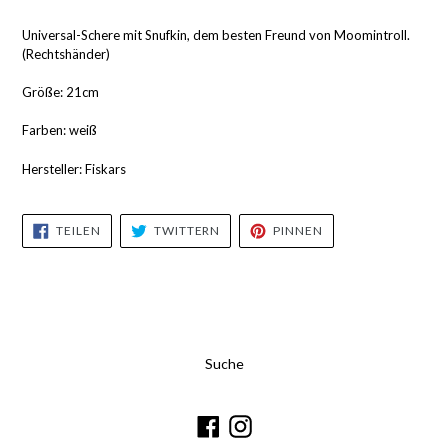
Universal-Schere mit Snufkin, dem besten Freund von Moomintroll.
(Rechtshänder)
Größe: 21cm
Farben: weiß
Hersteller: Fiskars
AUF
AUF
AUF
TEILEN
TWITTERN
PINNEN
FACEBOOK
TWITTER
PINTEREST
TEILEN
TWITTERN
PINNEN
Suche
Facebook
Instagram