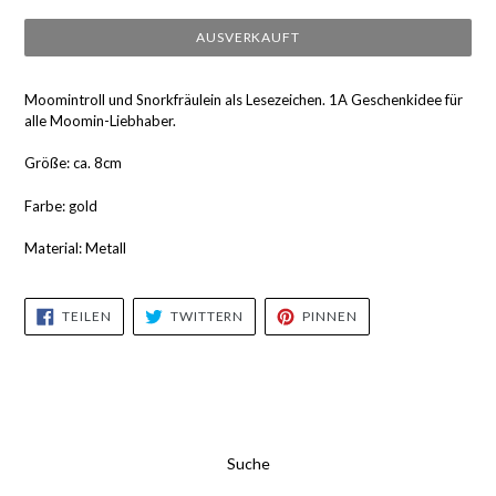
AUSVERKAUFT
Moomintroll und Snorkfräulein als Lesezeichen. 1A Geschenkidee für
alle Moomin-Liebhaber.
Größe: ca. 8cm
Farbe: gold
Material: Metall
AUF
AUF
AUF
TEILEN
TWITTERN
PINNEN
FACEBOOK
TWITTER
PINTEREST
TEILEN
TWITTERN
PINNEN
Suche