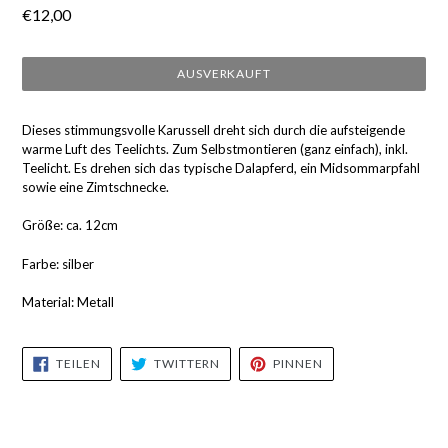
Normaler
€12,00
Preis
AUSVERKAUFT
Dieses stimmungsvolle Karussell dreht sich durch die aufsteigende
warme Luft des Teelichts. Zum Selbstmontieren (ganz einfach), inkl.
Teelicht. Es drehen sich das typische Dalapferd, ein Midsommarpfahl
sowie eine Zimtschnecke.
Größe: ca. 12cm
Farbe: silber
Material: Metall
AUF
AUF
AUF
TEILEN
TWITTERN
PINNEN
FACEBOOK
TWITTER
PINTEREST
TEILEN
TWITTERN
PINNEN