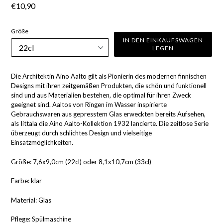
Normaler
€10,90
Preis
Größe
IN DEN EINKAUFSWAGEN
LEGEN
Die Architektin Aino Aalto gilt als Pionierin des modernen finnischen
Designs mit ihren zeitgemäßen Produkten, die schön und funktionell
sind und aus Materialien bestehen, die optimal für ihren Zweck
geeignet sind. Aaltos von Ringen im Wasser inspirierte
Gebrauchswaren aus gepresstem Glas erweckten bereits Aufsehen,
als Iittala die Aino Aalto-Kollektion 1932 lancierte. Die zeitlose Serie
überzeugt durch schlichtes Design und vielseitige
Einsatzmöglichkeiten.
Größe: 7,6x9,0cm (22cl) oder 8,1
x10,7cm (33cl)
Farbe: klar
Material: Glas
Pflege: Spülmaschine