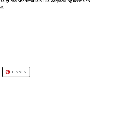
 zeigt das Snorkfräulein. Die Verpackung lässt sich
en.
UF
AUF
PINNEN
WITTER
PINTEREST
WITTERN
PINNEN