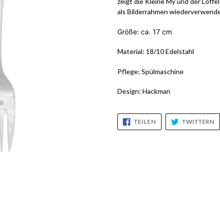
zeigt die Kleine My und der Löffel
als Bilderrahmen wiederverwend
Größe: ca. 17 cm
Material: 18/10 Edelstahl
Pflege: Spülmaschine
Design: Hackman
AUF
A
TEILEN
TWITTERN
FACEBOOK
T
TEILEN
T