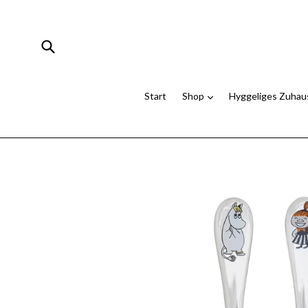
Direkt
zum
Inhalt
Suchen
Start
Shop
Hyggeliges Zuha