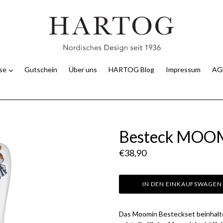
use
Gutschein
Über uns
HARTOG Blog
Impressum
AG
Besteck MOO
Normaler
€38,90
Preis
IN DEN EINKAUFSWAGEN
Das Moomin Besteckset beinhaltet