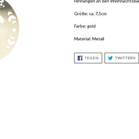
Hinhängen an den Weihnachtsbau
Größe: ca. 7,5cm
Farbe: gold
Material: Metall
AUF
A
TEILEN
TWITTERN
FACEBOOK
T
TEILEN
T