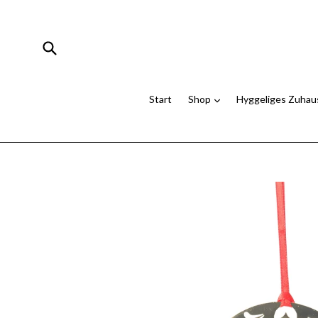
Direkt
zum
Inhalt
Suchen
Start
Shop
Hyggeliges Zuha