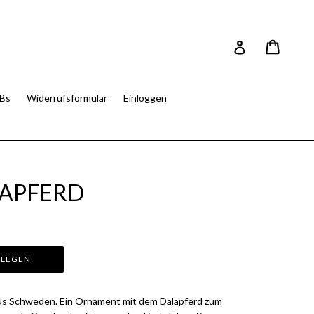
Einkau
Einkau
Einloggen
Bs
Widerrufsformular
Einloggen
LAPFERD
 LEGEN
us Schweden. Ein Ornament mit dem Dalapferd zum