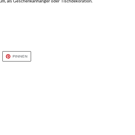
m, als Geschenkanhänger oder Tischdekoration.
UF
AUF
PINNEN
WITTER
PINTEREST
WITTERN
PINNEN