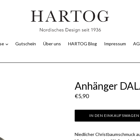
use
Gutschein
Über uns
HARTOG Blog
Impressum
AG
Anhänger DA
Normaler
€5,90
Preis
IN DEN EINKAUFSWAGEN
Niedlicher Christbaumschmuck a