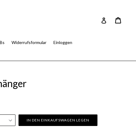
Einkau
Einkau
Einloggen
Bs
Widerrufsformular
Einloggen
hänger
IN DEN EINKAUFSWAGEN LEGEN