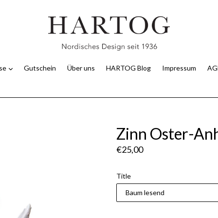
use
Gutschein
Über uns
HARTOG Blog
Impressum
AG
Zinn Oster-An
Normaler
€25,00
Preis
Title