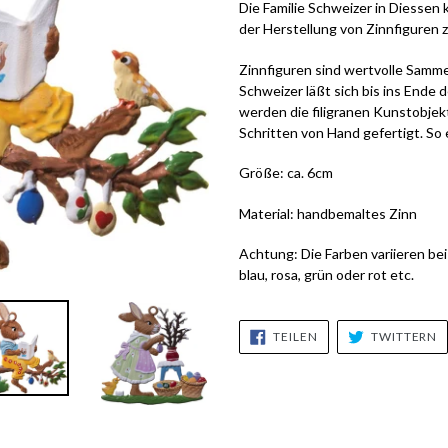
Die Familie Schweizer in Diessen k
der Herstellung von Zinnfiguren z
Zinnfiguren sind wertvolle Sammel
Schweizer läßt sich bis ins Ende 
werden die filigranen Kunstobjek
Schritten von Hand gefertigt. So 
Größe: ca. 6cm
Material:
handbemaltes Zinn
Achtung: Die Farben variieren bei
blau, rosa, grün oder rot etc.
AUF
A
TEILEN
TWITTERN
FACEBOOK
T
TEILEN
T