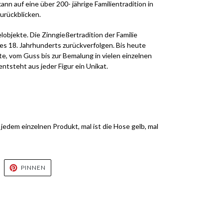
ann auf eine über 200- jährige Familientradition in
urückblicken.
objekte. Die Zinngießertradition der Familie
des 18. Jahrhunderts zurückverfolgen. Bis heute
te, vom Guss bis zur Bemalung in vielen einzelnen
entsteht aus jeder Figur ein Unikat.
 jedem einzelnen Produkt, mal ist die Hose gelb, mal
UF
AUF
PINNEN
WITTER
PINTEREST
WITTERN
PINNEN