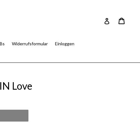
Einkau
Einkau
Einloggen
Bs
Widerrufsformular
Einloggen
N Love