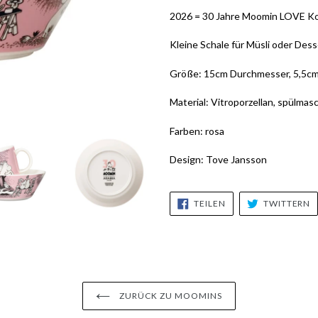
2026 = 30 Jahre Moomin LOVE Ko
Kleine Schale für Müsli oder Des
Größe: 15cm Durchmesser, 5,5c
Material: Vitroporzellan, spülmas
Farben: rosa
Design: Tove Jansson
AUF
A
TEILEN
TWITTERN
FACEBOOK
T
TEILEN
T
ZURÜCK ZU MOOMINS