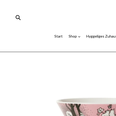
Direkt
zum
Inhalt
Suchen
Start
Shop
Hyggeliges Zuha