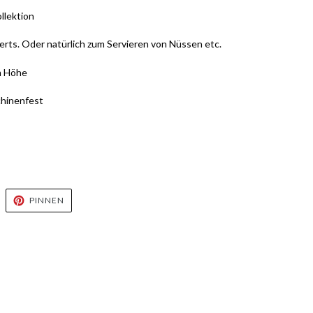
llektion
serts. Oder natürlich zum Servieren von Nüssen etc.
m Höhe
chinenfest
UF
AUF
PINNEN
WITTER
PINTEREST
WITTERN
PINNEN