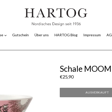
use
Gutschein
Über uns
HARTOG Blog
Impressum
AG
Schale MOOMI
Normaler
€25,90
Preis
AUSVERKAUFT