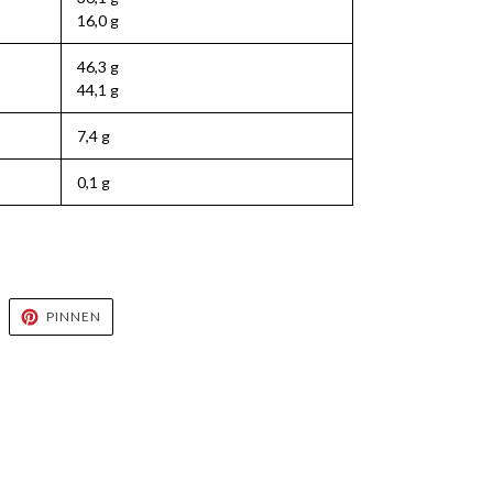
16,0 g
46,3 g
44,1 g
7,4 g
0,1 g
UF
AUF
PINNEN
WITTER
PINTEREST
WITTERN
PINNEN