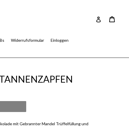
Einkau
Einkau
Einloggen
Bs
Widerrufsformular
Einloggen
k TANNENZAPFEN
kolade mit Gebrannter Mandel Trüffelfüllung und