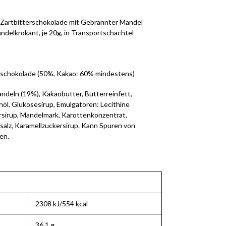
 Zartbitterschokolade mit Gebrannter Mandel
ndelkrokant, je 20g, in Transportschachtel
erschokolade (50%, Kakao: 60% mindestens)
ndeln (19%), Kakaobutter, Butterreinfett,
öl, Glukosesirup, Emulgatoren: Lecithine
rsirup, Mandelmark, Karottenkonzentrat,
salz, Karamellzuckersirup. Kann Spuren von
en.
2308 kJ/554 kcal
36,1 g