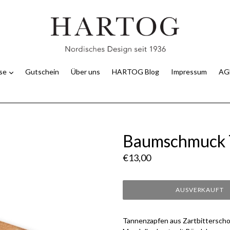
use
Gutschein
Über uns
HARTOG Blog
Impressum
AG
Baumschmuc
Normaler
€13,00
Preis
AUSVERKAUFT
Tannenzapfen aus Zartbitterscho