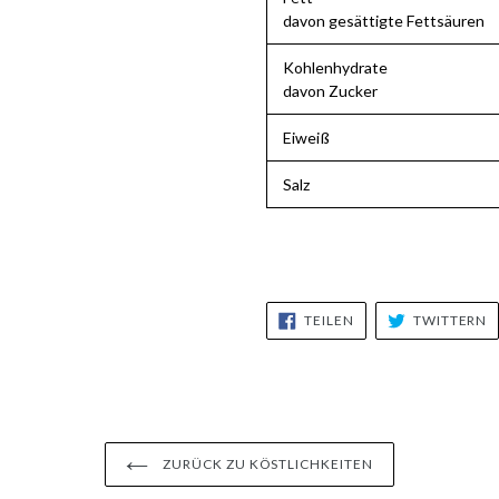
davon gesättigte Fettsäuren
Kohlenhydrate
davon Zucker
Eiweiß
Salz
AUF
A
TEILEN
TWITTERN
FACEBOOK
T
TEILEN
T
ZURÜCK ZU KÖSTLICHKEITEN