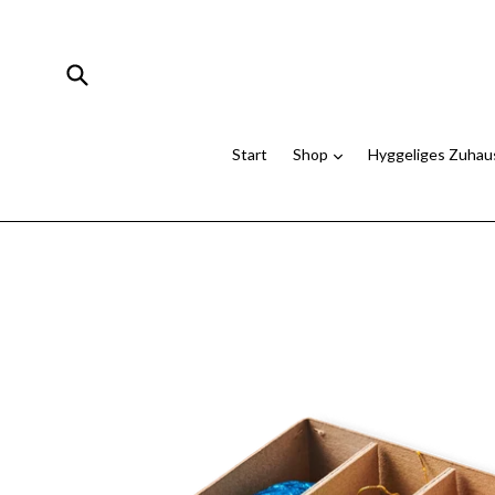
Direkt
zum
Inhalt
Suchen
Start
Shop
Hyggeliges Zuha