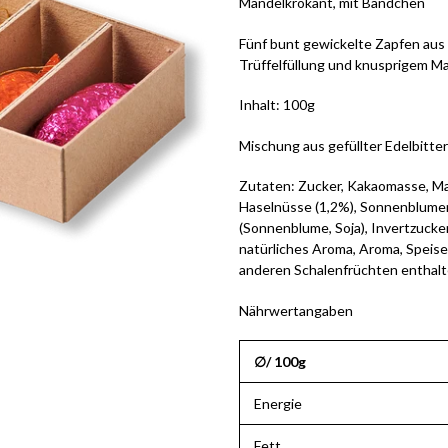
Mandelkrokant, mit Bändchen
Fünf bunt gewickelte Zapfen aus
Trüffelfüllung und knusprigem Ma
Inhalt: 100g
Mischung aus gefüllter Edelbitt
Zutaten: Zucker, Kakaomasse, Ma
Haselnüsse (1,2%), Sonnenblumen
(Sonnenblume, Soja), Invertzucke
natürliches Aroma, Aroma, Speise
anderen Schalenfrüchten enthalt
Nährwertangaben
∅/ 100g
Energie
Fett